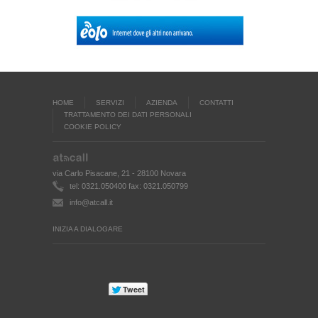
HOME
SERVIZI
AZIENDA
CONTATTI
TRATTAMENTO DEI DATI PERSONALI
COOKIE POLICY
via Carlo Pisacane, 21 - 28100 Novara
tel: 0321.050400 fax: 0321.050799
info@atcall.it
INIZIA A DIALOGARE