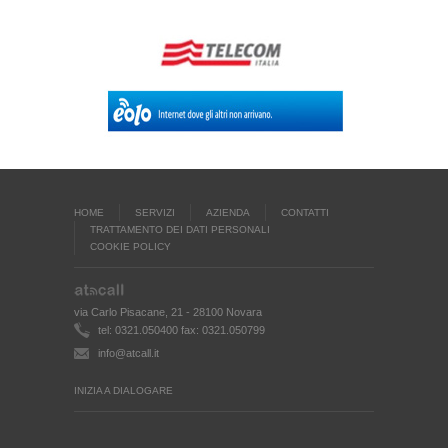
HOME
SERVIZI
AZIENDA
CONTATTI
TRATTAMENTO DEI DATI PERSONALI
COOKIE POLICY
via Carlo Pisacane, 21 - 28100 Novara
tel: 0321.050400 fax: 0321.050799
info@atcall.it
INIZIA A DIALOGARE